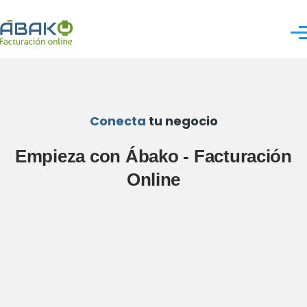
Pasar al contenido principal
Me
Conecta
tu negocio
Empieza con Ábako - Facturación
Online